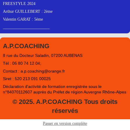
FREESTYLE 2024
Arthur GUILLEBERT : 2ème
Valentin GARAT : 5ème
_______________________
A.P.COACHING
8 rue du Docteur Saladin, 07200 AUBENAS
Tél : 06 80 74 12 04;
Contact : a.p.coaching@orange.fr
Siret : 520 213 091 00025
Déclaration d'activité de formation enregistrée sous le
n°84070112607 auprès du Préfet de région Auvergne Rhône-Alpes
© 2025. A.P.COACHING Tous droits
réservés
Passer en version complète